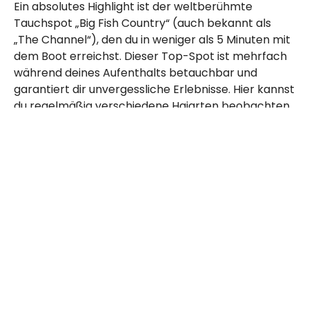
Ein absolutes Highlight ist der weltberühmte
Tauchspot „Big Fish Country“ (auch bekannt als
„The Channel“), den du in weniger als 5 Minuten mit
dem Boot erreichst. Dieser Top-Spot ist mehrfach
während deines Aufenthalts betauchbar und
garantiert dir unvergessliche Erlebnisse. Hier kannst
du regelmäßig verschiedene Haiarten beobachten,
und mit etwas Glück triffst du auf einen Barrakuda
Schwarm mit über 1000 Tieren – ein Anblick, der
dich sicher noch lange begleiten wird. Auch große
Makrelen, Thunfische und die eindrucksvollen
Büffelkopfpapageifische sind hier regelmäßig
unterwegs.
Das Maratua-Atoll bietet dir zudem über 20
spektakuläre Tauchplätze, die in nur 5 bis 20
Minuten mit dem Boot erreichbar sind. Hier
erwarten dich Adlerrochen, Leopardenhaie, Riffhaie,
große Stachelrochen, Barrakudas und eine der
weltweit größten Populationen von