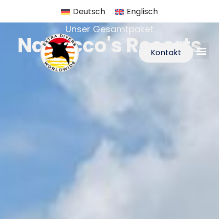
Deutsch
Englisch
Unser Gesamtpaket
Nabucco's Resorts
Kontakt