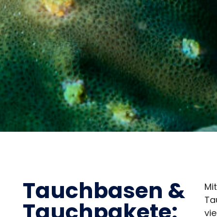
Tauchbasen &
Mi
Ta
Tauchpakete:
vi