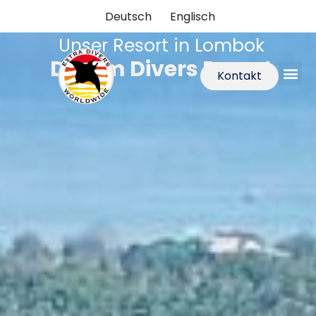
Deutsch
Englisch
Unser Resort in Lombok
Dream Divers Resort
Kontakt