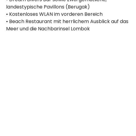
landestypische Pavillons (Berugak)
• Kostenloses WLAN im vorderen Bereich
• Beach Restaurant mit herrlichem Ausblick auf das
Meer und die Nachbarinsel Lombok
Zimmerausstattung
Das Dream Divers Resort bietet 28 gemütliche
Zimmer, wahlweise mit Balkon oder Terrasse,
ausgestattet mit Doppel- oder Einzelbetten.
• Alle Zimmer verfügen über Klimaanlage und
Minibar
• Zwei Familienzimmer mit Verbindungstür für mehr
Platz und Komfort
• Besonderes Highlight: halb offenes Badezimmer in