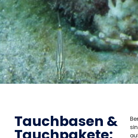
Tauchbasen &
Be
si
Tauchpakete:
au