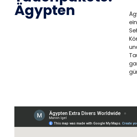
Ägypten
Äg
ei
Se
Kö
un
Ta
ga
gü