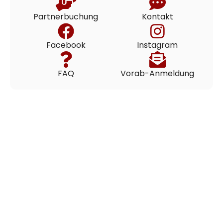
Partnerbuchung
Kontakt
Facebook
Instagram
FAQ
Vorab-Anmeldung
Ablauf & Tauchgebiet
Gäste haben die Wahl zwischen
Strandtauchgängen am Hausriff, Zodiak- und
Speedboottouren sowie Tagesbootausfahrten.
Direkt vor der basiseigenen Strandstation erstreckt
sich eine weitläufige, wettergeschützte Bucht mit