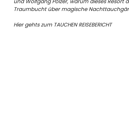
und Wolfgang Pölzer, warum dieses Resort a
Traumbucht über magische Nachttauchgänge
Hier gehts zum TAUCHEN REISEBERICHT
Destinationen
Ägypten
Australien
Malta
Indonesien
Kenia
Oman