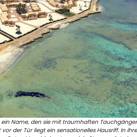
ngst ein Name, den sie mit traumhaften Tauchgäng
 vor der Tür liegt ein sensationelles Hausriff. In 