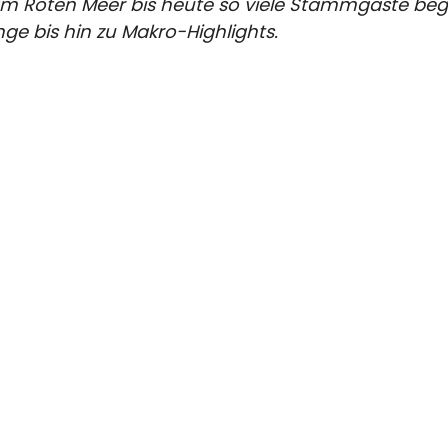
m Roten Meer bis heute so viele Stammgäste bege
 bis hin zu Makro-Highlights.
Nabucco's Resorts
Tauchsafaris
K
Dream Divers Resort
In Ägypten
Ki
9
Nabucco Island Resort
Im Oman
Nunukan Island Resort
Virgin Cocoa Island