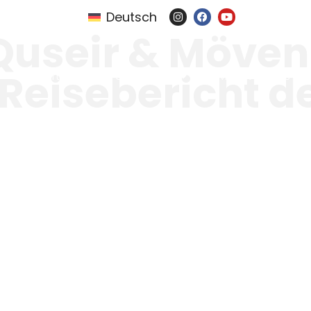
Deutsch
Quseir & Möven
n Reisebericht 
Resorts
Tauchsafari
Mehr von uns