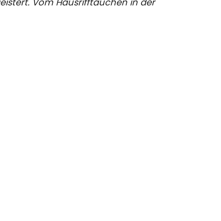
istert. Vom Hausrifftauchen in der
ontakt
Rechtliches
rchstrasse 33
Impressum
490 Vaduz Liechtenstein
Datenschutzerklärung
info@extradivers.org
Webdesign by
Igel:marketing