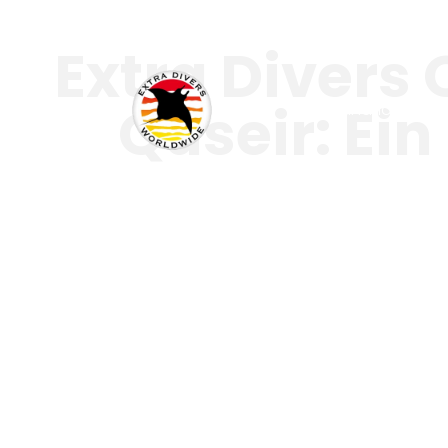
Extra Divers 
Quseir: Ei
Destinationen