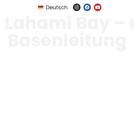
Deutsch
s Lahami Bay –
Basenleitung
Resorts
Tauchsafari
Mehr von uns