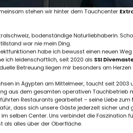
meinsam stehen wir hinter dem Tauchcenter
Extr
ralschweiz, bodenständige Naturliebhaberin. Schon
tillstand war nie mein Ding.
jektfunktionen habe ich bewusst einen neuen Weg e
e ich leidenschaftlich, seit 2020 als
SSI Divemaste
dividuelle Betreuung liegen mir besonders am Herzen
sen in Ägypten am Mittelmeer, taucht seit 2003 und
ung aus dem gesamten operativen Tauchbetrieb mi
eführten Restaurants gearbeitet – seine Liebe zum 
für, dass sich unsere Gäste jederzeit sicher und 
im selben Center. Uns verbindet die Faszination fü
t als alles über der Oberfläche.