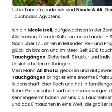
Liebe Tauchfreunde, wir sind
Nicole & Ali.
Ge
Tauchbasis Ägyptens.
Ich bin
Nicole Iseli
, aufgewachsen in der Zent
Alleinreisen, fremde Kulturen, neue Länder – S
Nach über 17 Jahren in leitenden HR- und Pro
glücklich bin: am und im Meer. Seit 2018 tauch
Tauchgängen
. Sicherheit, Struktur und in
Unsicherheiten mitbringen.
Mein Mann
Ali Shata
, geboren und aufgewach
Tauchgängen
bringt er eine enorme Erfahr
leidenschaftlicher Koch und hat in familieng
Ruhe, Gelassenheit und sein Humor sorgen da
Kennengelernt haben wir uns als Tauchlehrer 
und das Eintauchen in eine Welt, die größer is