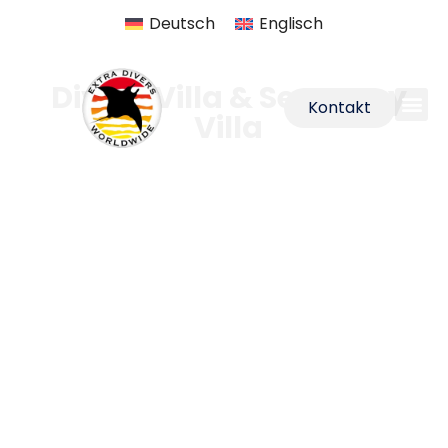
Deutsch
Englisch
Christmas Island
Divers Villa & Seaspray
Kontakt
Villa