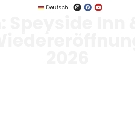
Deutsch
 Speyside Inn &
Wiedereröffnun
Resorts
Tauchsafari
Mehr von uns
2026