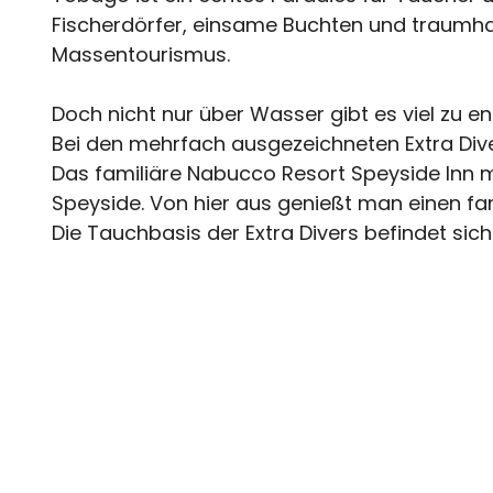
Fischerdörfer, einsame Buchten und traumhaf
Massentourismus.
Doch nicht nur über Wasser gibt es viel zu 
Bei den mehrfach ausgezeichneten Extra Dive
Das familiäre Nabucco Resort Speyside Inn m
Speyside. Von hier aus genießt man einen fan
Die Tauchbasis der Extra Divers befindet s
Atlantikküste rund um Little Tobago und Goat
Speyside liegt an der etwas raueren Atlanti
als 25 Tauchplätze zur Auswahl, die in kle
liegen direkt vor der Küste.