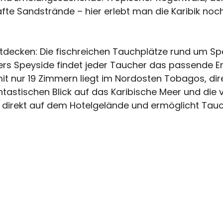
te Sandstrände – hier erlebt man die Karibik noc
entdecken: Die fischreichen Tauchplätze rund um 
rs Speyside findet jeder Taucher das passende Er
it nur 19 Zimmern liegt im Nordosten Tobagos, dir
tastischen Blick auf das Karibische Meer und die v
ich direkt auf dem Hotelgelände und ermöglicht T
 Island.
kseite der Insel und ist bekannt für spektakuläre
inen Gruppen betaucht werden. Bekannte Spots wie