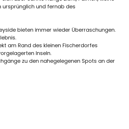
h ursprünglich und fernab des
Speyside bieten immer wieder Überraschungen.
lebnis.
ekt am Rand des kleinen Fischerdorfes
orgelagerten Inseln.
auchgänge zu den nahegelegenen Spots an der
 Strömungstauchgänge. Insgesamt stehen mehr
 Bookends, TD Special und Japanese Gardens