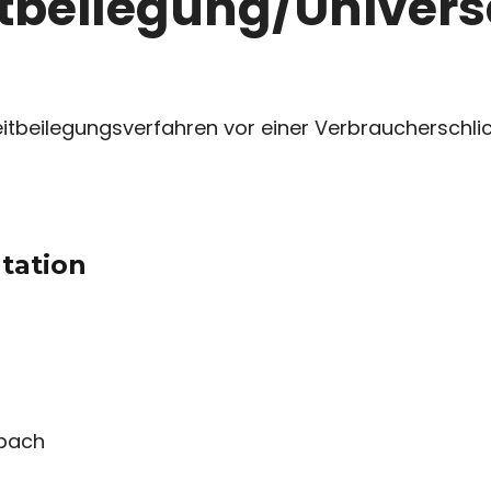
t­beilegung/Univers
treitbeilegungsverfahren vor einer Verbraucherschli
tation
bach