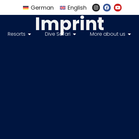
German
English
Imprint
Resorts
Dive Safari
More about us